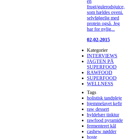
en
frugt/gulerodsjuice,
som hældes oveni.
selvfølgelig med
protein også. Jeg
har for nylig...
02-02-2015
Kategorier
INTERVIEWS
JAGTEN PÅ
SUPERFOOD
RAWFOOD
SUPERFOOD
WELLNESS
Tags
holistisk tandpleje
hjemmelavet kefir
raw dessert
hyldebær tinktur
rawfood pyramide
fermenteret kål
cashew nødder
hoste