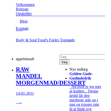
Velkommen
Retreats
Opskrifter
Blog
Kontakt
Body & Soul Food's Forårs Topmøde
appelsinsaft
RAW
Nye indlæg
Gylden Gude-
MANDEL
Gudindedrik
MORGENMAD/DESSERT
Åh hvor er jeg træt
af kulden... Denne
14-01-2011
årstid får den
stædigste side op i
...
mig og tvinger mig
til at finde nye