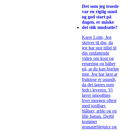
Det som jeg troede
var en rigtig sund
og god start på
dagen, er måske
det stik modsatte?
Kære Lotte, Jeg
skriver til dig, da
jeg har stor tillid til
din omfattende
viden om kost og
ernæring og håber
på, at du kan hjælpe
mig. Jeg har læst at
fruktose er usundt,
da det lagres som
fedt i leveren. Vi
laver smoothies
hver morgen oftest
med jordbær,
blåbær, æble og en
lille banan. Dertil
kommer
granatæblejuice og