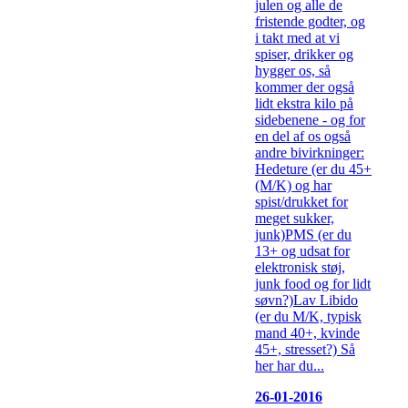
julen og alle de
fristende godter, og
i takt med at vi
spiser, drikker og
hygger os, så
kommer der også
lidt ekstra kilo på
sidebenene - og for
en del af os også
andre bivirkninger:
Hedeture (er du 45+
(M/K) og har
spist/drukket for
meget sukker,
junk)PMS (er du
13+ og udsat for
elektronisk støj,
junk food og for lidt
søvn?)Lav Libido
(er du M/K, typisk
mand 40+, kvinde
45+, stresset?) Så
her har du...
26-01-2016