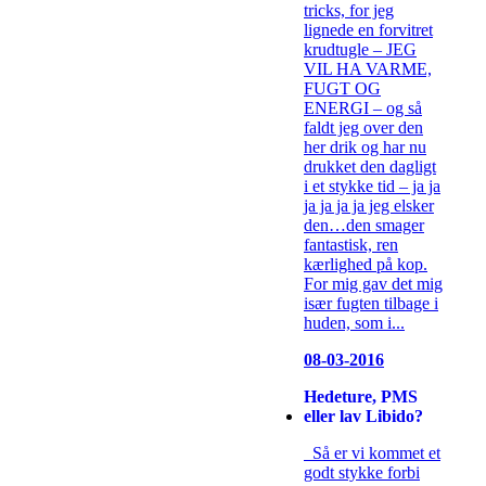
tricks, for jeg
lignede en forvitret
krudtugle – JEG
VIL HA VARME,
FUGT OG
ENERGI – og så
faldt jeg over den
her drik og har nu
drukket den dagligt
i et stykke tid – ja ja
ja ja ja ja jeg elsker
den…den smager
fantastisk, ren
kærlighed på kop.
For mig gav det mig
især fugten tilbage i
huden, som i...
08-03-2016
Hedeture, PMS
eller lav Libido?
Så er vi kommet et
godt stykke forbi