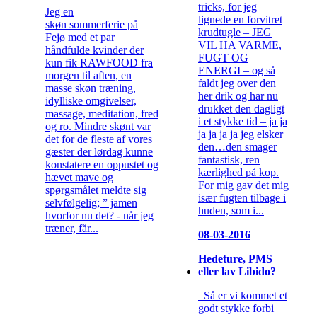
tricks, for jeg
Jeg en
lignede en forvitret
skøn sommerferie på
krudtugle – JEG
Fejø med et par
VIL HA VARME,
håndfulde kvinder der
FUGT OG
kun fik RAWFOOD fra
ENERGI – og så
morgen til aften, en
faldt jeg over den
masse skøn træning,
her drik og har nu
idylliske omgivelser,
drukket den dagligt
massage, meditation, fred
i et stykke tid – ja ja
og ro. Mindre skønt var
ja ja ja ja jeg elsker
det for de fleste af vores
den…den smager
gæster der lørdag kunne
fantastisk, ren
konstatere en oppustet og
kærlighed på kop.
hævet mave og
For mig gav det mig
spørgsmålet meldte sig
især fugten tilbage i
selvfølgelig; ” jamen
huden, som i...
hvorfor nu det? - når jeg
træner, får...
08-03-2016
Hedeture, PMS
eller lav Libido?
Så er vi kommet et
godt stykke forbi