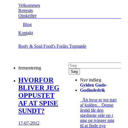
Velkommen
Retreats
Opskrifter
Blog
Kontakt
Body & Soul Food's Forårs Topmøde
fermentering
HVORFOR
Nye indlæg
Gylden Gude-
BLIVER JEG
Gudindedrik
OPPUSTET
Åh hvor er jeg træt
AF AT SPISE
af kulden... Denne
SUNDT?
årstid får den
stædigste side op i
mig og tvinger mig
17-07-2012
til at finde nye