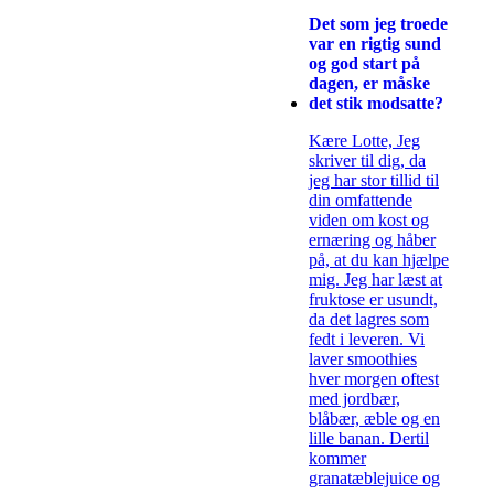
Det som jeg troede
var en rigtig sund
og god start på
dagen, er måske
det stik modsatte?
Kære Lotte, Jeg
skriver til dig, da
jeg har stor tillid til
din omfattende
viden om kost og
ernæring og håber
på, at du kan hjælpe
mig. Jeg har læst at
fruktose er usundt,
da det lagres som
fedt i leveren. Vi
laver smoothies
hver morgen oftest
med jordbær,
blåbær, æble og en
lille banan. Dertil
kommer
granatæblejuice og