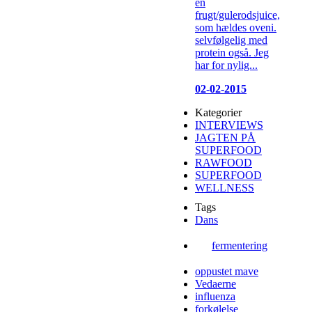
en
frugt/gulerodsjuice,
som hældes oveni.
selvfølgelig med
protein også. Jeg
har for nylig...
02-02-2015
Kategorier
INTERVIEWS
JAGTEN PÅ
SUPERFOOD
RAWFOOD
SUPERFOOD
WELLNESS
Tags
Dans
fermentering
oppustet mave
Vedaerne
influenza
forkølelse