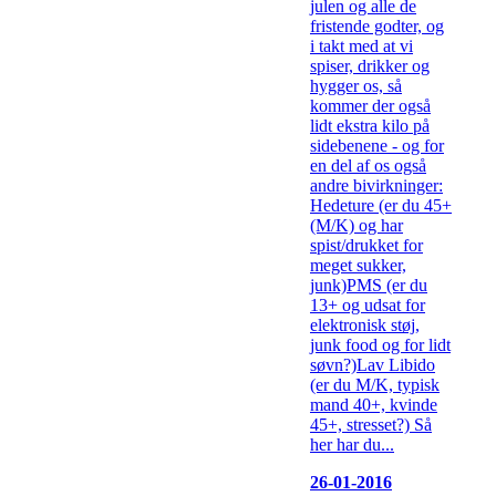
julen og alle de
fristende godter, og
i takt med at vi
spiser, drikker og
hygger os, så
kommer der også
lidt ekstra kilo på
sidebenene - og for
en del af os også
andre bivirkninger:
Hedeture (er du 45+
(M/K) og har
spist/drukket for
meget sukker,
junk)PMS (er du
13+ og udsat for
elektronisk støj,
junk food og for lidt
søvn?)Lav Libido
(er du M/K, typisk
mand 40+, kvinde
45+, stresset?) Så
her har du...
26-01-2016