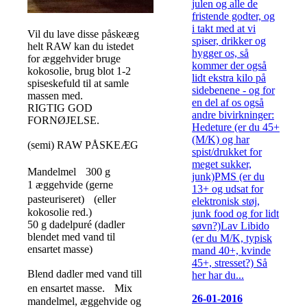
julen og alle de
fristende godter, og
i takt med at vi
Vil du lave disse påskeæg
spiser, drikker og
helt RAW kan du istedet
hygger os, så
for æggehvider bruge
kommer der også
kokosolie, brug blot 1-2
lidt ekstra kilo på
spiseskefuld til at samle
sidebenene - og for
massen med.
en del af os også
RIGTIG GOD
andre bivirkninger:
FORNØJELSE.
Hedeture (er du 45+
(M/K) og har
(semi) RAW PÅSKEÆG
spist/drukket for
meget sukker,
Mandelmel 300 g
junk)PMS (er du
1 æggehvide (gerne
13+ og udsat for
pasteuriseret) (eller
elektronisk støj,
kokosolie red.)
junk food og for lidt
50 g dadelpuré (dadler
søvn?)Lav Libido
blendet med vand til
(er du M/K, typisk
ensartet masse)
mand 40+, kvinde
45+, stresset?) Så
Blend dadler med vand till
her har du...
en ensartet masse. Mix
26-01-2016
mandelmel, æggehvide og