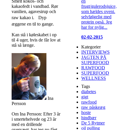
en
Smelt kokos- och
frugt/gulerodsjuice,
kakaofedt i vandbad. Rør
som hældes oveni.
vanilien, agavesirup och
selvfølgelig med
raw kakao i. Dyp
protein også. Jeg
æggene en til to gange.
har for nylig...
Kan stå i køleskabet i op
02-02-2015
til 4 uger, hvis de får lov at
stå så længe.
Kategorier
INTERVIEWS
JAGTEN PÅ
SUPERFOOD
RAWFOOD
SUPERFOOD
WELLNESS
Tags
diabetes
gigt
Ina
rawfood
Persson
raw påskeæg
hoste
Om Ina Persson: Efter 3 år
hindbær
i smertehelvede og 23 år
De 5 Rytmer
med en drillende
oil pulling
overvægt, har jeg nu fået