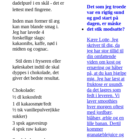
dadelpuré i en skål - det er
Det som jeg troede
lettest med fingrene.
var en rigtig sund
og god start på
Inden man former til æg
dagen, er måske
kan man blande smag i.
det stik modsatte?
Jeg har lavede 4
forskellige slags:
Kære Lotte, Jeg
kakaonibs, kaffe, nød i
skriver til dig, da
midten og cognac.
jeg har stor tillid til
din omfattende
Stil dem i fryseren eller
viden om kost og
køleskabet indtil de skal
ernæring og håber
dyppes i chokolade, det
på, at du kan hjælpe
giver det bedste resultat.
mig. Jeg har læst at
fruktose er usundt,
da det lagres som
Chokolade:
fedt i leveren. Vi
½ dl kokosfedt
laver smoothies
1 dl kakaosmør/fedt
hver morgen oftest
½ tsk vaniliepulver(ikke
med jordbær,
sukker)
blåbær, æble og en
3 spsk agavesirup
lille banan. Dertil
kommer
4 spsk raw kakao
granatæblejuice og