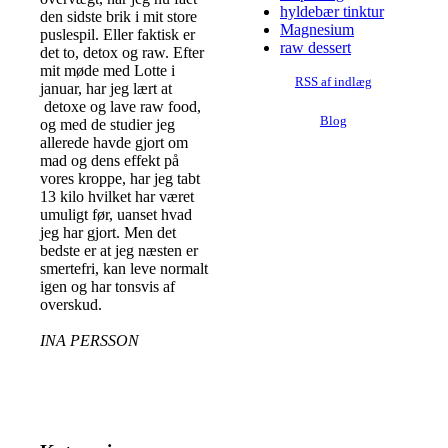
hyldebær tinktur
den sidste brik i mit store
Magnesium
puslespil. Eller faktisk er
raw dessert
det to, detox og raw. Efter
mit møde med Lotte i
RSS af indlæg
januar, har jeg lært at
detoxe og lave raw food,
Blog
og med de studier jeg
allerede havde gjort om
mad og dens effekt på
vores kroppe, har jeg tabt
13 kilo hvilket har været
umuligt før, uanset hvad
jeg har gjort. Men det
bedste er at jeg næsten er
smertefri, kan leve normalt
igen og har tonsvis af
overskud.
INA PERSSON