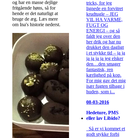
og har en masse dejlige
tricks, for jeg
fritgående høns, så for
lignede en forvitret
hende er det naturligt at
krudtugle – JEG
bruge de æg. Læs mere
VIL HA VARME,
om Ina's historie nederst.
FUGT OG
ENERGI – og så
faldt jeg over den
her drik og har nu
drukket den dagligt
i et stykke tid – ja ja
ja ja ja ja jeg elsker
den…den smager
fantastisk, ren
kærlighed på kop.
For mig gav det mig
især fugten tilbage i
huden, som i...
08-03-2016
Hedeture, PMS
eller lav Libido?
Så er vi kommet et
godt stykke forbi