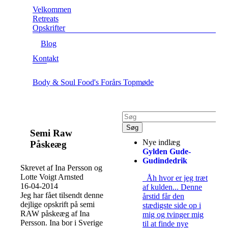
Velkommen
Retreats
Opskrifter
Blog
Kontakt
Body & Soul Food's Forårs Topmøde
Semi Raw
Nye indlæg
Påskeæg
Gylden Gude-
Gudindedrik
Skrevet af Ina Persson og
Lotte Voigt Arnsted
Åh hvor er jeg træt
16-04-2014
af kulden... Denne
Jeg har fået tilsendt denne
årstid får den
dejlige opskrift på semi
stædigste side op i
RAW påskeæg af Ina
mig og tvinger mig
Persson. Ina bor i Sverige
til at finde nye